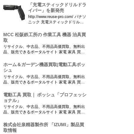
「充電スティックドリルドラ
イバー」を新発売
http://www.reuse-pro.com/ パナソ
ニック 充電スティックドリルド
ライバー（7.2V）EZ7421LA2S-
B（黒） パナソニック株式会社
MCC 松阪鉄工所の 作業工具 機器 治具買
エコソリューションズ社（以下、
取
パナソニック）は、従来比
リサイクル、中古品、不用品高価買取、無料出
（※1）出力（※2）2倍、高速時
品、販売できるポータルサイト 家電 家具 買
の回転数を1.5...
取、リサイクルショップ、不用品無料回収【高
価買取リサイクルプロショップ】 中古電動工具
ホーム＆ガーデン機器買取|電動工具ボッ
買取りから小型建設機械の買取り、農業機械や
シュ
工業機械の買取も行っております。 建材買取：
リサイクル、中古品、不用品高価買取、無料出
在庫建材一...
品、販売できるポータルサイト 家電 家具 買
取、リサイクルショップ、不用品無料回収【高
価買取リサイクルプロショップ】 中古電動工具
電動工具 買取｜ ボッシュ「プロフェッシ
買取りから小型建設機械の買取り、農業機械や
ョナル」
工業機械の買取も行っております。 建材買取：
リサイクル、中古品、不用品高価買取、無料出
在庫建材一...
品、販売できるポータルサイト 家電 家具 買
取、リサイクルショップ、不用品無料回収【高
価買取リサイクルプロショップ】 中古電動工具
株式会社泉精器製作所 「IZUMI」製品買
買取りから小型建設機械の買取り、農業機械や
取情報
工業機械の買取も行っております。 建材買取：