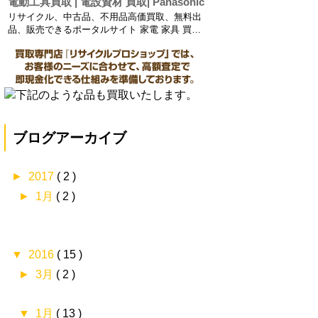
電動工具買取 | 電設資材 買取| Panasonic
買取りから小型建設機械の買取り、農業機械や
リサイクル、中古品、不用品高価買取、無料出
工業機械の買取も行っております。 建材買取：
品、販売できるポータルサイト 家電 家具 買
在庫建材一...
取、リサイクルショップ、不用品無料回収【高
価買取リサイクルプロショップ】 中古電動工具
買取りから小型建設機械の買取り、農業機械や
工業機械の買取も行っております。 建材買取：
在庫建材一...
ブログアーカイブ
►
2017
( 2 )
►
1月
( 2 )
▼
2016
( 15 )
►
3月
( 2 )
▼
1月
( 13 )