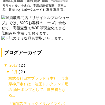
電動工具買取 | 電設資材 買取| Panasonic
買取りから小型建設機械の買取り、農業機械や
リサイクル、中古品、不用品高価買取、無料出
工業機械の買取も行っております。 建材買取：
品、販売できるポータルサイト 家電 家具 買
在庫建材一...
取、リサイクルショップ、不用品無料回収【高
価買取リサイクルプロショップ】 中古電動工具
買取りから小型建設機械の買取り、農業機械や
工業機械の買取も行っております。 建材買取：
在庫建材一...
ブログアーカイブ
▼
2017
( 2 )
▼
1月
( 2 )
株式会社日本プララド（本社：兵庫
県神戸市）は、油圧トルクレンチ用
の 油圧ポンプとして、世界初とな
る...
「充電スティックドリルドライバ