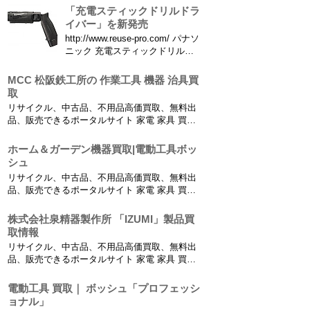
「充電スティックドリルドラ
イバー」を新発売
http://www.reuse-pro.com/ パナソ
ニック 充電スティックドリルド
ライバー（7.2V）EZ7421LA2S-
B（黒） パナソニック株式会社
MCC 松阪鉄工所の 作業工具 機器 治具買
エコソリューションズ社（以下、
取
パナソニック）は、従来比
リサイクル、中古品、不用品高価買取、無料出
（※1）出力（※2）2倍、高速時
品、販売できるポータルサイト 家電 家具 買
の回転数を1.5...
取、リサイクルショップ、不用品無料回収【高
価買取リサイクルプロショップ】 中古電動工具
ホーム＆ガーデン機器買取|電動工具ボッ
買取りから小型建設機械の買取り、農業機械や
シュ
工業機械の買取も行っております。 建材買取：
リサイクル、中古品、不用品高価買取、無料出
在庫建材一...
品、販売できるポータルサイト 家電 家具 買
取、リサイクルショップ、不用品無料回収【高
価買取リサイクルプロショップ】 中古電動工具
株式会社泉精器製作所 「IZUMI」製品買
買取りから小型建設機械の買取り、農業機械や
取情報
工業機械の買取も行っております。 建材買取：
リサイクル、中古品、不用品高価買取、無料出
在庫建材一...
品、販売できるポータルサイト 家電 家具 買
取、リサイクルショップ、不用品無料回収【高
価買取リサイクルプロショップ】 中古電動工具
電動工具 買取｜ ボッシュ「プロフェッシ
買取りから小型建設機械の買取り、農業機械や
ョナル」
工業機械の買取も行っております。 建材買取：